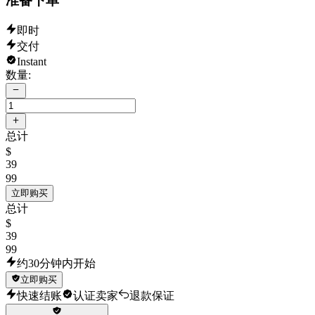
准备下单
即时
交付
Instant
数量:
总计
$
39
99
立即购买
总计
$
39
99
约30分钟内开始
立即购买
快速结账
认证卖家
退款保证