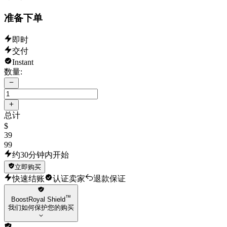
准备下单
即时
交付
Instant
数量:
总计
$
39
99
约30分钟内开始
立即购买
快速结账
认证卖家
退款保证
™
BoostRoyal Shield
我们如何保护您的购买