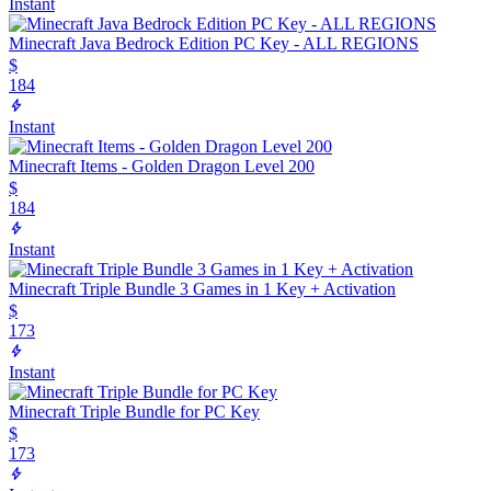
Instant
Minecraft Java Bedrock Edition PC Key - ALL REGIONS
$
184
Instant
Minecraft Items - Golden Dragon Level 200
$
184
Instant
Minecraft Triple Bundle 3 Games in 1 Key + Activation
$
173
Instant
Minecraft Triple Bundle for PC Key
$
173