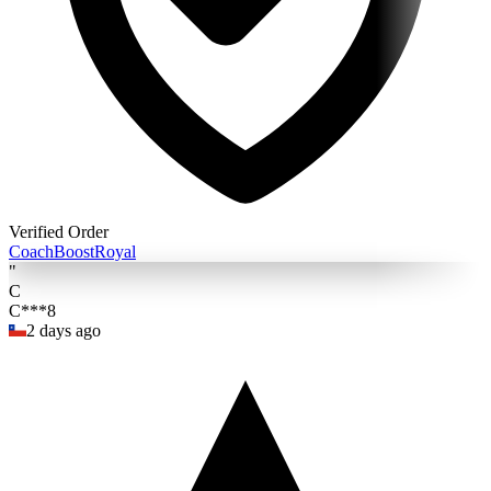
Verified Order
Coach
BoostRoyal
"
C
C***8
2 days ago