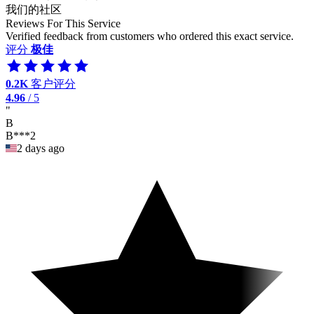
我们的社区
Reviews For This Service
Verified feedback from customers who ordered this exact service.
评分
极佳
0.2K
客户评分
4.96
/ 5
"
B
B***2
2 days ago