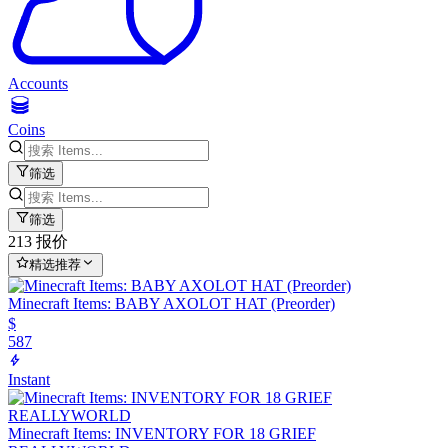
Accounts
Coins
筛选
筛选
213 报价
精选推荐
Minecraft Items: BABY AXOLOT HAT (Preorder)
$
587
Instant
Minecraft Items: INVENTORY FOR 18 GRIEF