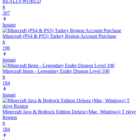
REALLYWORLD
$
207
Instant
Minecraft (PS4 & PS5) Turkey Region Account Purchase
$
196
Instant
Minecraft Items - Legendary Ender Dragon Level 100
$
184
Instant
Minecraft Java & Bedrock Edition Deluxe (Mac, Windows) T rkiye
Region
$
184