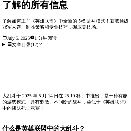
了解的所有信息
了解如何主宰《英雄联盟》中全新的 5v5 乱斗模式！获取顶级
冠军人选、制胜策略和专业技巧，碾压竞技场。
July 5, 2025
1 分钟阅读
文章目录
(
12
)
英雄联盟》客户端推出了一种新模式，它被称为 "
争斗
"模
式！暂且不提标准的召唤师裂缝；新的争吵游戏模式是在
班德尔城
进行的 5v5 小规模战斗，奖励快速决策和出色的
冠军微操。
大乱斗于 2025 年 5 月 14 日在 25.10 补丁中推出，是一种有趣
的游戏模式，具有刺激、不间断的战斗，类似于《英雄联盟》
中的团队死亡竞赛！
什么是英雄联盟中的大乱斗？