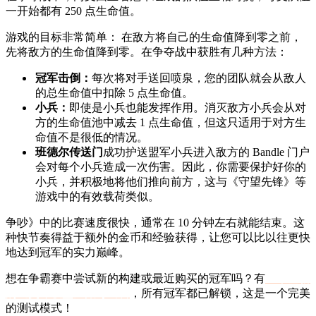
一开始都有 250 点生命值。
游戏的目标非常简单： 在敌方将自己的生命值降到零之前，
先将敌方的生命值降到零。在争夺战中获胜有几种方法：
冠军击倒：
每次将对手送回喷泉，您的团队就会从敌人
的总生命值中扣除 5 点生命值。
小兵：
即使是小兵也能发挥作用。消灭敌方小兵会从对
方的生命值池中减去 1 点生命值，但这只适用于对方生
命值不是很低的情况。
班德尔传送门
成功护送盟军小兵进入敌方的 Bandle 门户
会对每个小兵造成一次伤害。因此，你需要保护好你的
小兵，并积极地将他们推向前方，这与《守望先锋》等
游戏中的有效载荷类似。
争吵》中的比赛速度很快，通常在 10 分钟左右就能结束。这
种快节奏得益于额外的金币和经验获得，让您可以比以往更快
地达到冠军的实力巅峰。
想在争霸赛中尝试新的构建或最近购买的冠军吗？有
一个全新
的《英雄联盟》账号出售
，所有冠军都已解锁，这是一个完美
的测试模式！