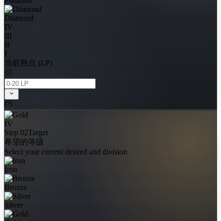
Platinum
Diamond
IV
III
II
I
当前胜点 (LP)
IV
Step 02
Target
希望的等级
Select your current desired and division
Iron
Bronze
Silver