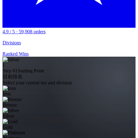
4.9 / 5 · 59,908 orders
Divisions
Ranked Wins
I
Step 01
Starting Point
目前排名
Select your current tier and division
Iron
Bronze
Silver
Gold