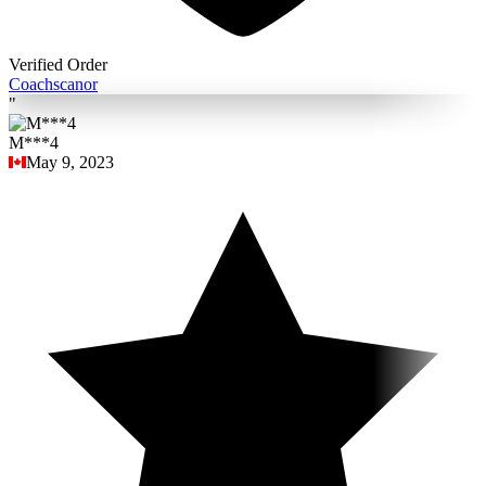
Verified Order
Coach
scanor
"
M***4
May 9, 2023