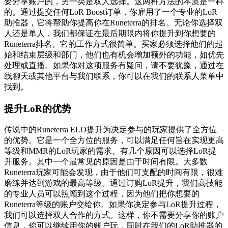
要分享账户的，另一类是双人选择。这两种方法的本质是一样
的。通过提交任何LoR Boost订单，你雇用了一个专业的LoR
助推器，它将帮助你提高你在Runeterra的排名。无论你选择双
人还是单人，我们都保证在最后期限内将你提升到你想要的
Runeterra排名。它的工作方式很简单。买家必须选择他们的起
始和结束层级和部门，他们也有机会增加额外的功能，如优先
处理或直播。如果你对这项服务有疑问，请不要犹豫，通过在
线聊天或其他平台与我们联系，你可以在我们的联系人菜单中
找到。
提升LoR的优势
传说中的Runeterra ELO提升为决定参与的玩家提供了全方位
的优势。它是一个全方位的服务，可以满足任何旨在实现更高
等级和MMR的LoR玩家的需求。有几个原因可以选择LoR提
升服务。其中一个最常见的原因是由于时间有限。大多数
Runeterra玩家可能会发现，由于他们可支配的时间有限，很难
磨练并达到游戏的最高等级。通过订购LoR提升，我们高技能
的专业人员可以照顾到这个过程，因为他们把你想要的
Runeterra等级的账户交给你。如果你决定参与LoR提升过程，
我们可以选择双人合作的方式。这样，你不需要分享你的账户
信息，你可以继续用你的账户玩，同时在我们的LoR助推器的