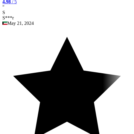
4.98
/ 5
"
S
S***r
May 21, 2024