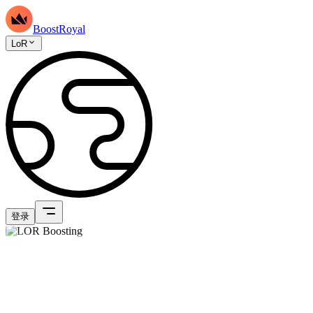
BoostRoyal
LoR
登录