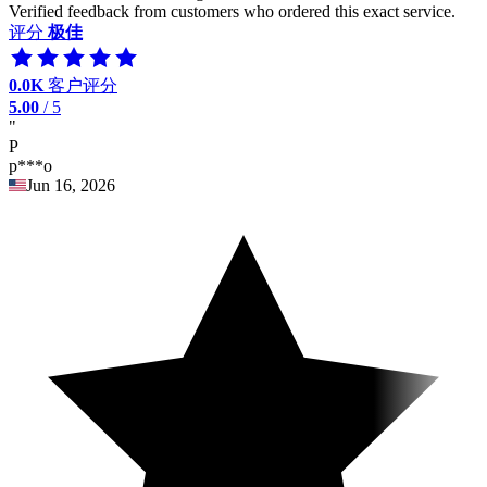
Verified feedback from customers who ordered this exact service.
评分
极佳
0.0K
客户评分
5.00
/ 5
"
P
p***o
Jun 16, 2026