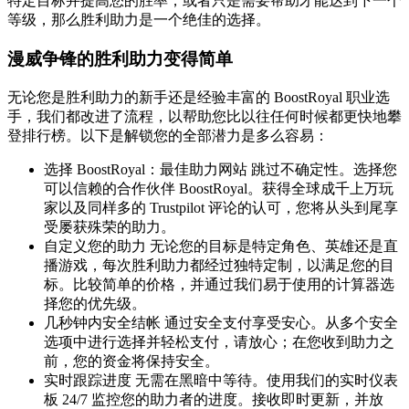
特定目标并提高您的胜率，或者只是需要帮助才能达到下一个
等级，那么胜利助力是一个绝佳的选择。
漫威争锋的胜利助力变得简单
无论您是胜利助力的新手还是经验丰富的 BoostRoyal 职业选
手，我们都改进了流程，以帮助您比以往任何时候都更快地攀
登排行榜。以下是解锁您的全部潜力是多么容易：
选择 BoostRoyal：最佳助力网站 跳过不确定性。选择您
可以信赖的合作伙伴 BoostRoyal。获得全球成千上万玩
家以及同样多的 Trustpilot 评论的认可，您将从头到尾享
受屡获殊荣的助力。
自定义您的助力 无论您的目标是特定角色、英雄还是直
播游戏，每次胜利助力都经过独特定制，以满足您的目
标。比较简单的价格，并通过我们易于使用的计算器选
择您的优先级。
几秒钟内安全结帐 通过安全支付享受安心。从多个安全
选项中进行选择并轻松支付，请放心；在您收到助力之
前，您的资金将保持安全。
实时跟踪进度 无需在黑暗中等待。使用我们的实时仪表
板 24/7 监控您的助力者的进度。接收即时更新，并放