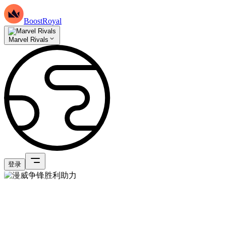
BoostRoyal
Marvel Rivals
登录