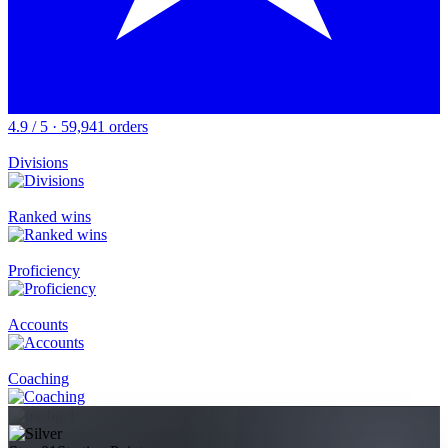
4.9 / 5 · 59,941 orders
Divisions
Ranked wins
Proficiency
Accounts
Coaching