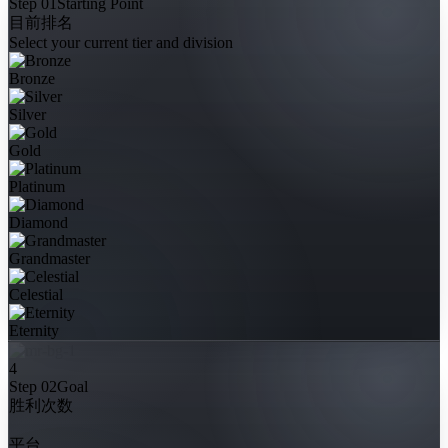
Step 01
Starting Point
目前排名
Select your current tier and division
Bronze
Silver
Gold
Platinum
Diamond
Grandmaster
Celestial
Eternity
4
Step 02
Goal
胜利次数
平台