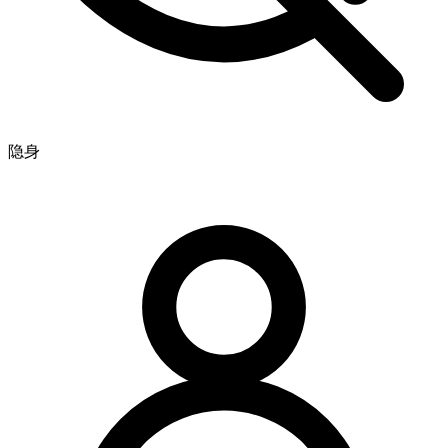
太棒了！我可以实时追踪进度吗？
太棒了，你们是最棒的 🧡
隐身