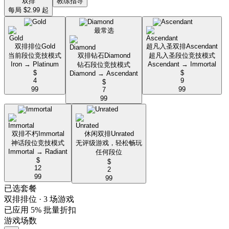
双排
教练指导
每局 $2.99 起
最常选
双排排位
Gold
超凡入圣双排
Ascendant
当前段位竞技模式
双排钻石
Diamond
超凡入圣段位竞技模式
Iron → Platinum
Ascendant → Immortal
钻石段位竞技模式
$
$
Diamond → Ascendant
4
9
$
99
99
7
99
双排不朽
Immortal
休闲双排
Unrated
神话段位竞技模式
无评级游戏，轻松畅玩
Immortal → Radiant
任何段位
$
$
12
2
99
99
已选套餐
双排排位
· 3 场游戏
已应用 5% 批量折扣
游戏场数