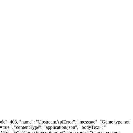
usCode": 403, "name": "UpstreamApiError", "message": "Game type not
rue", "contentType": "application/json", "bodyText": "
tusMessage": "Game type not found", "message": "Game type not