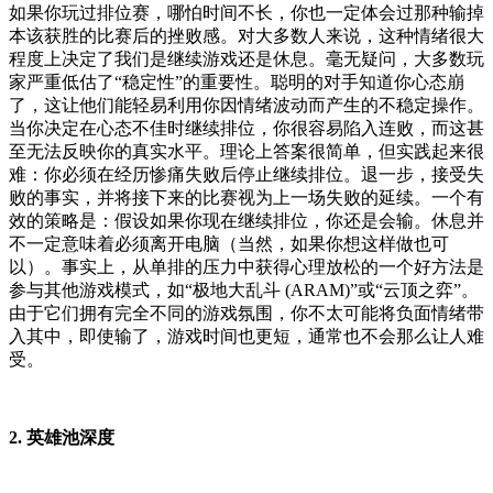
如果你玩过排位赛，哪怕时间不长，你也一定体会过那种输掉
本该获胜的比赛后的挫败感。对大多数人来说，这种情绪很大
程度上决定了我们是继续游戏还是休息。毫无疑问，大多数玩
家严重低估了“稳定性”的重要性。聪明的对手知道你心态崩
了，这让他们能轻易利用你因情绪波动而产生的不稳定操作。
当你决定在心态不佳时继续排位，你很容易陷入连败，而这甚
至无法反映你的真实水平。理论上答案很简单，但实践起来很
难：你必须在经历惨痛失败后停止继续排位。退一步，接受失
败的事实，并将接下来的比赛视为上一场失败的延续。一个有
效的策略是：假设如果你现在继续排位，你还是会输。休息并
不一定意味着必须离开电脑（当然，如果你想这样做也可
以）。事实上，从单排的压力中获得心理放松的一个好方法是
参与其他游戏模式，如“极地大乱斗 (ARAM)”或“云顶之弈”。
由于它们拥有完全不同的游戏氛围，你不太可能将负面情绪带
入其中，即使输了，游戏时间也更短，通常也不会那么让人难
受。
2. 英雄池深度