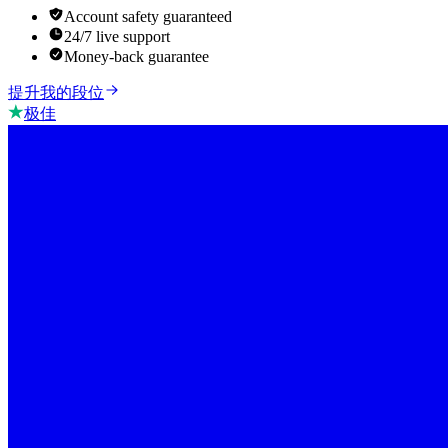
Account safety guaranteed
24/7 live support
Money-back guarantee
提升我的段位
极佳