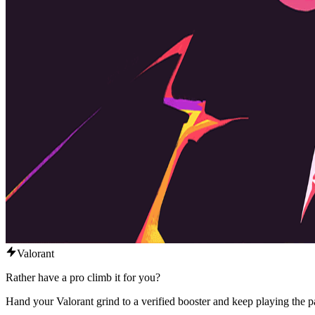
Valorant
Rather have a pro climb it for you?
Hand your Valorant grind to a verified booster and keep playing the p