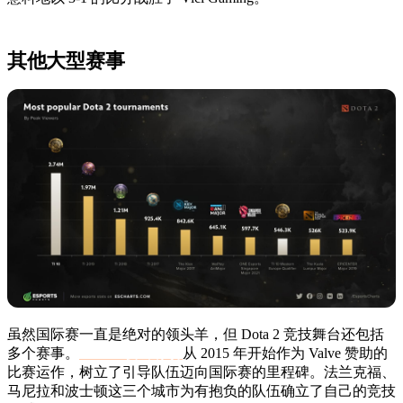
其他大型赛事
虽然国际赛一直是绝对的领头羊，但 Dota 2 竞技舞台还包括
多个赛事。
Dota 主要锦标赛
从 2015 年开始作为 Valve 赞助的
比赛运作，树立了引导队伍迈向国际赛的里程碑。法兰克福、
马尼拉和波士顿这三个城市为有抱负的队伍确立了自己的竞技