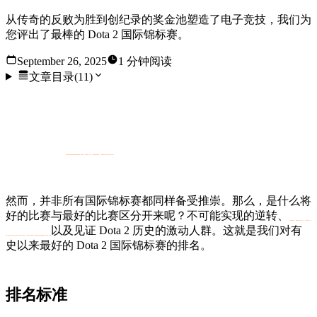
从传奇的反败为胜到创纪录的奖金池塑造了电子竞技，我们为
您评出了最棒的 Dota 2 国际锦标赛。
September 26, 2025
1 分钟阅读
文章目录
(
11
)
在电子竞技领域，有些赛事仅仅是比赛。然而，另一些赛
事则截然相反，它们决定了一代玩家的命运，创造了传
奇，并提供
巨额奖金
，一夜之间改变了人们的生活。Dota
2 国际锦标赛就是后者。
然而，并非所有国际锦标赛都同样备受推崇。那么，是什么将
好的比赛与最好的比赛区分开来呢？不可能实现的逆转、
颠覆
性的策略
以及见证 Dota 2 历史的激动人群。这就是我们对有
史以来最好的 Dota 2 国际锦标赛的排名。
排名标准