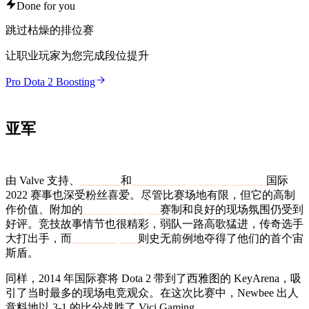
Done for you
跳过枯燥的排位赛
让职业玩家为您完成段位提升
Pro Dota 2 Boosting
亚军
由 Valve 支持、
GG.BET
和
Dota 2 社区
提供电竞线路的
国际
2022 赛事也深受粉丝喜爱。尽管比赛场地有限，但它的高制
作价值、附加的
最后机会预选赛
赛制和良好的现场氛围仍受到
好评。竞技故事情节也很精彩，弱队一路高歌猛进，传奇选手
大打出手，而
Tundra Esports
则史无前例地夺得了他们的首个宙
斯盾。
同样，2014 年国际赛将 Dota 2 带到了西雅图的 KeyArena，吸
引了当时最多的现场电竞观众。在这次比赛中，Newbee 出人
意料地以 3-1 的比分战胜了 Vici Gaming。