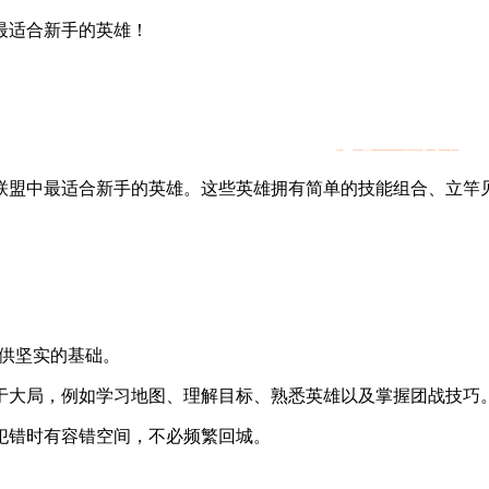
最适合新手的英雄！
雄的混乱棋局。游戏过程非常刺激，但面对
超过170位英雄
，
联盟中最适合新手的英雄。这些英雄拥有简单的技能组合、立竿
？
提供坚实的基础。
于大局，例如学习地图、理解目标、熟悉英雄以及掌握团战技巧
犯错时有容错空间，不必频繁回城。