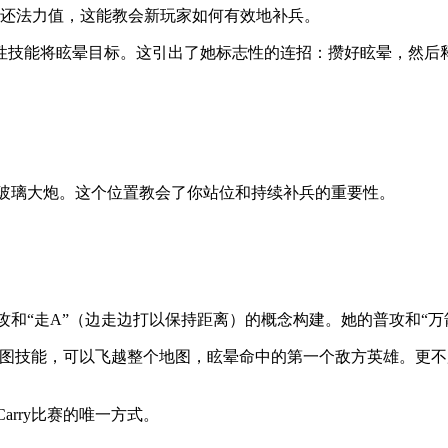
能返还法力值，这能教会新玩家如何有效地补兵。
技能将眩晕目标。这引出了她标志性的连招：攒好眩晕，然后释放
的玻璃大炮。这个位置教会了你站位和持续补兵的重要性。
和“走A”（边走边打以保持距离）的概念构建。她的普攻和“万箭
一个全图技能，可以飞越整个地图，眩晕命中的第一个敌方英雄。更
rry比赛的唯一方式。