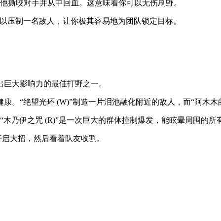
能让他撕咬对手并从中回血。这意味着你可以无伤刷野。
，可以压制一名敌人，让你极其容易地为团队锁定目标。
出巨大影响力的最佳打野之一。
“绝望光环 (W)”制造一片泪池融化附近的敌人，而“阿木木的
招“木乃伊之咒 (R)”是一次巨大的群体控制爆发，能眩晕周围的所
开启大招，然后看着队友收割。