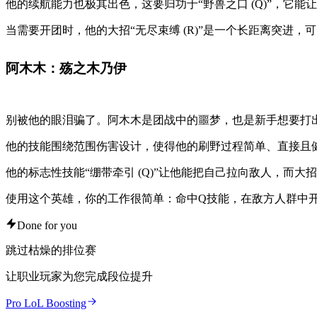
他的续航能力也极其出色，这要归功于“野兽之口 (Q)”，它
当需要开团时，他的大招“无尽束缚 (R)”是一个长距离突进
阿木木：殇之木乃伊
别被他的眼泪骗了。阿木木是团战中的噩梦，也是新手想要打
他的技能围绕范围伤害设计，使得他的刷野过程简单、直接且健康。
他的标志性技能“绷带牵引 (Q)”让他能把自己拉向敌人，而大
使用这个英雄，你的工作很简单：命中Q技能，在敌方人群中
Done for you
跳过枯燥的排位赛
让职业玩家为您完成段位提升
Pro LoL Boosting