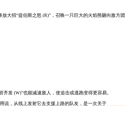
大招“提伯斯之怒 (R)”，召唤一只巨大的火焰熊砸向敌方团
齐发 (W)”也能减速敌人，使追击或逃跑变得更容易。
不用说，从线上发射它去支援上路的队友，是一次关于
地图意识