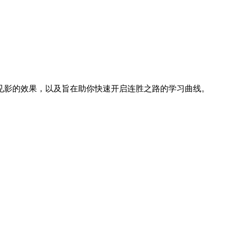
选择你的第一个本命英雄可能会让人感到困惑。
见影的效果，以及旨在助你快速开启连胜之路的学习曲线。
。