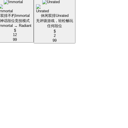
双排不朽
Immortal
休闲双排
Unrated
神话段位竞技模式
无评级游戏，轻松畅玩
Immortal → Radiant
任何段位
$
$
12
2
99
99