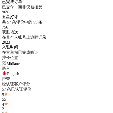
已完成订单
已交付，而非仅被接受
96%
五星好评
共 57 条评价中的 55 条
756
获胜场次
在其个人账号上追踪记录
2023
入驻时间
在首单前已完成验证
擅长位置
Midlane
语言
English
声誉
经认证客户评分
57 条已认证评价
5
55
4
2