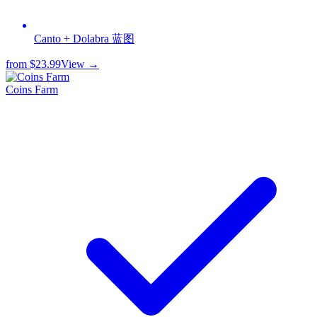
Canto + Dolabra 蓝图
from
$23.99
View →
Coins Farm