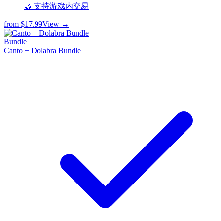
🤝 支持游戏内交易
from
$17.99
View →
Bundle
Canto + Dolabra Bundle