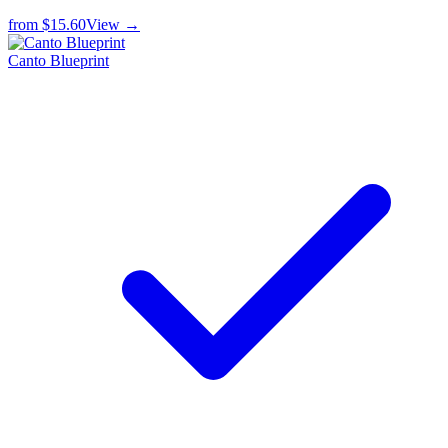
from
$15.60
View →
Canto Blueprint