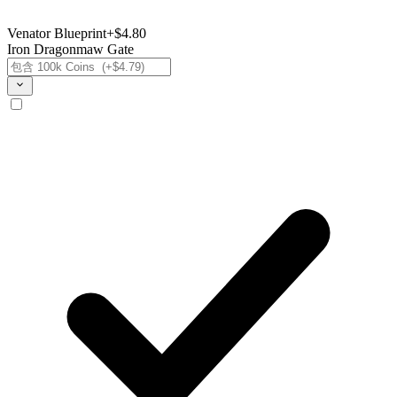
Venator Blueprint
+$4.80
Iron Dragonmaw Gate