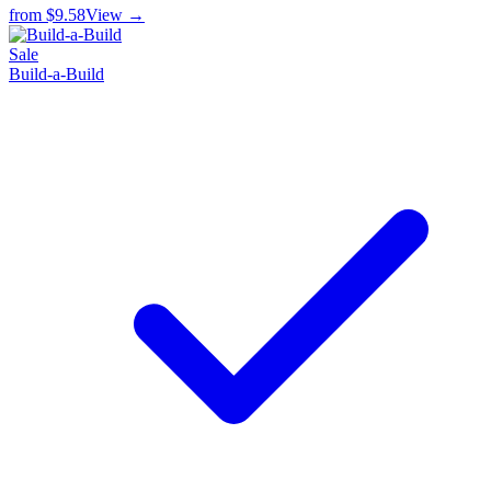
from
$9.58
View →
Sale
Build-a-Build