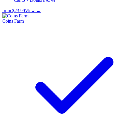
Canto + Dolabra 蓝图
from
$23.99
View →
Coins Farm