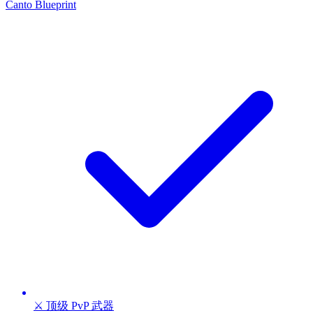
Canto Blueprint
⚔️ 顶级 PvP 武器