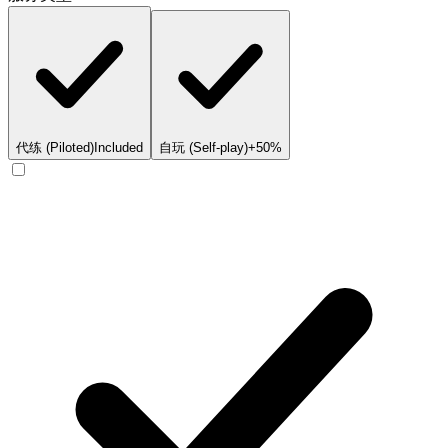
代练 (Piloted)
Included
自玩 (Self-play)
+50%