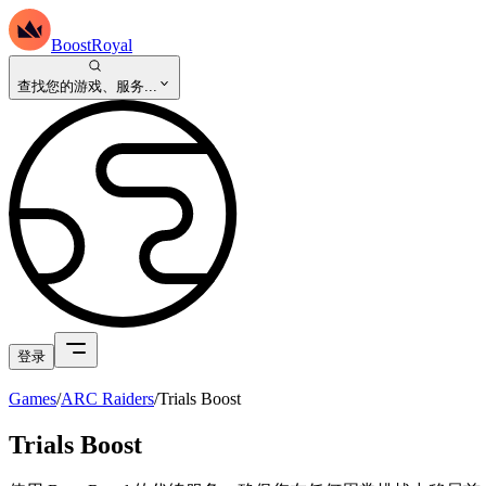
BoostRoyal
查找您的游戏、服务...
登录
Games
/
ARC Raiders
/
Trials Boost
Trials Boost