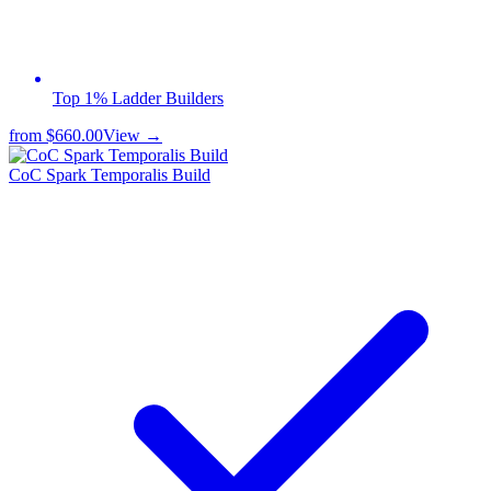
Top 1% Ladder Builders
from
$660.00
View →
CoC Spark Temporalis Build