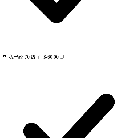
💸 我已经 70 级了
+$-60.00