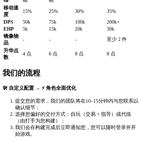
移动速
15%
25%
30%
35%
度
DPS
50k
75k
100k
200k+
EHP
5k
15k
20k
30k
镜像物
至少 2 件
-
-
-
品
升华点
4 点
6 点
8 点
8 点
数
我们的流程
🛠️ 自定义配置 → ⚡ 角色全面优化
提交您的需求，我们的团队将在10–15分钟内与您联系以
确认细节；
选择您偏好的交付方式：自玩（交易 + 指导）或代练
（由打手为您构建）；
我们会在构建完成后立即通知您，您可以随时登录并开
始游戏。