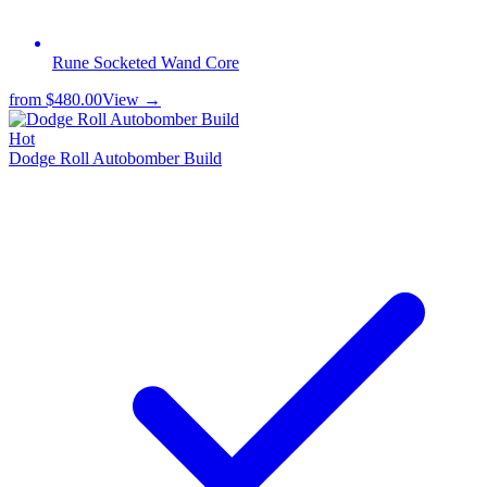
Rune Socketed Wand Core
from
$480.00
View →
Hot
Dodge Roll Autobomber Build