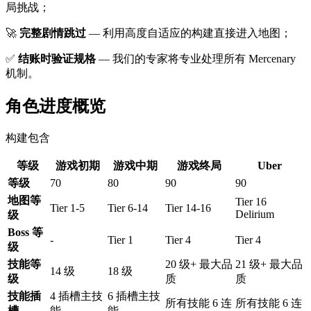
局挑战；
🚀
完整剧情跳过
— 利用高度自适应的构建直接进入地图；
✅
结账时验证规格
— 我们的专家将专业处理所有 Mercenary
机制。
角色进度概览
构建包含
等级
游戏初期
游戏中期
游戏终局
Uber
等级
70
80
90
90
地图等
Tier 16
Tier 1-5
Tier 6-14
Tier 14-16
Delirium
级
Boss 等
-
Tier 1
Tier 4
Tier 4
级
技能等
20 级+ 最大品
21 级+ 最大品
14 级
18 级
级
质
质
技能插
4 插槽主技
6 插槽主技
所有技能 6 连
所有技能 6 连
槽
能
能