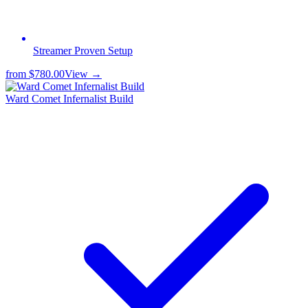
Streamer Proven Setup
from
$780.00
View →
Ward Comet Infernalist Build