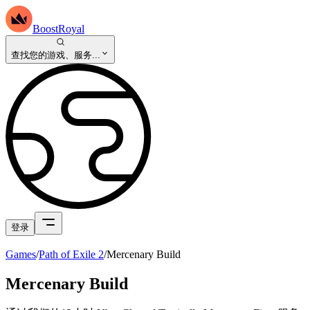
BoostRoyal
查找您的游戏、服务...
登录
Games
/
Path of Exile 2
/
Mercenary Build
Mercenary Build