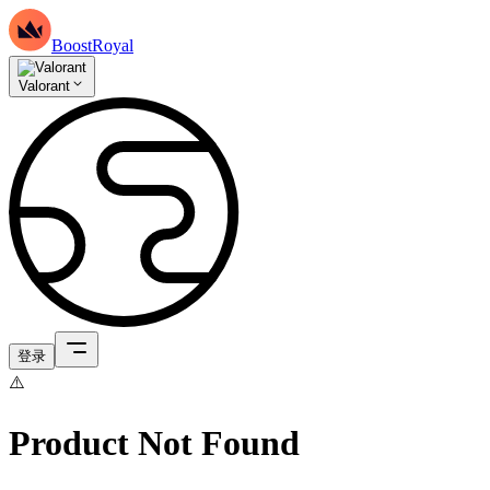
BoostRoyal
Valorant
登录
⚠️
Product Not Found