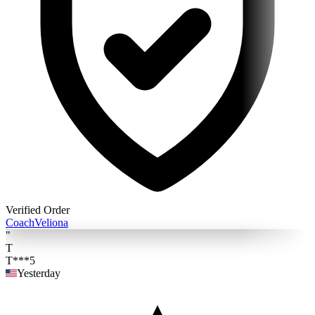
Verified Order
Coach
Veliona
"
T
T***5
Yesterday