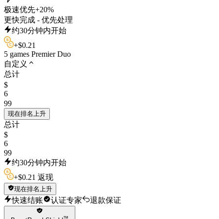
极速优先
+20%
更快完成 - 优先处理
约30分钟内开始
+
$
0.21
5 games Premier Duo
自定义
总计
$
6
99
现在排名上升
总计
$
6
99
约30分钟内开始
+
$
0.21 返现
现在排名上升
快速结账
认证专家
退款保证
™