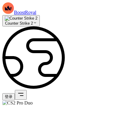
BoostRoyal
Counter Strike 2
登录