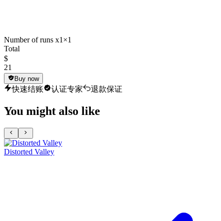
Number of runs x1
×1
Total
$
21
Buy now
快速结账
认证专家
退款保证
You might also like
Distorted Valley