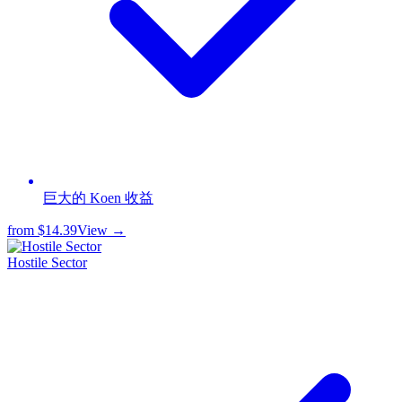
巨大的 Koen 收益
from
$14.39
View →
Hostile Sector