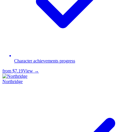
Сharacter achievements progress
from
$7.19
View →
Northridge