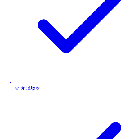
♾️ 无限场次