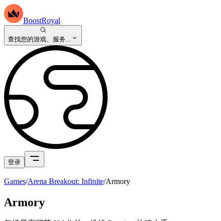
BoostRoyal
查找您的游戏、服务...
登录
Games
/
Arena Breakout: Infinite
/
Armory
Armory