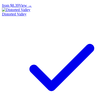
from
$8.39
View →
Distorted Valley