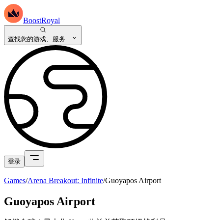
BoostRoyal
查找您的游戏、服务...
登录
Games
/
Arena Breakout: Infinite
/
Guoyapos Airport
Guoyapos Airport