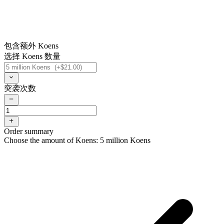
包含额外 Koens
选择 Koens 数量
突袭次数
Order summary
Choose the amount of Koens: 5 million Koens