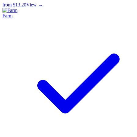
from
$13.20
View →
Farm