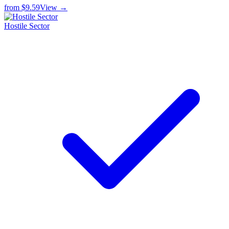
from
$9.59
View →
Hostile Sector