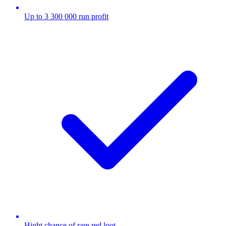
Up to 3 300 000 run profit
Hight chance of rare red loot