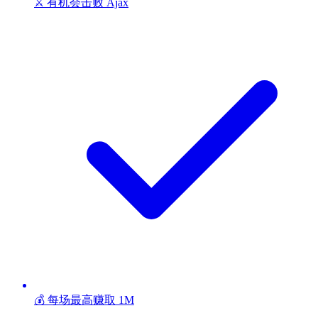
⚔️ 有机会击败 Ajax
💰 每场最高赚取 1M