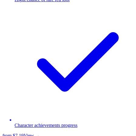
Сharacter achievements progress
from
$7.19
View →