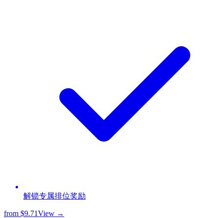
解锁专属排位奖励
from
$9.71
View →