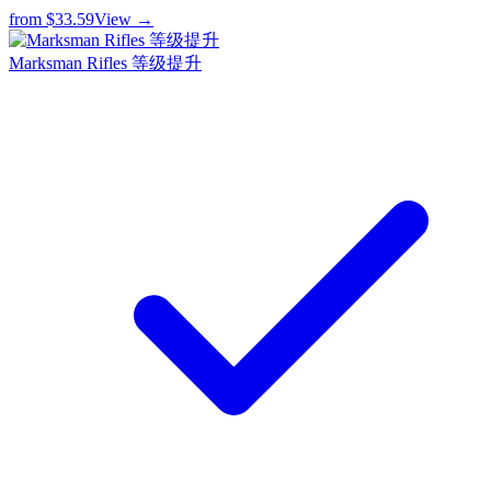
from
$33.59
View →
Marksman Rifles 等级提升