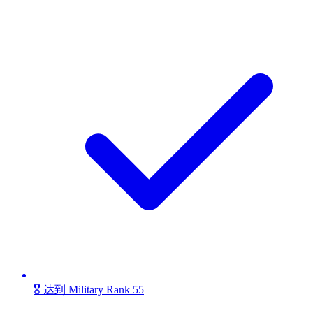
🎖️ 达到 Military Rank 55