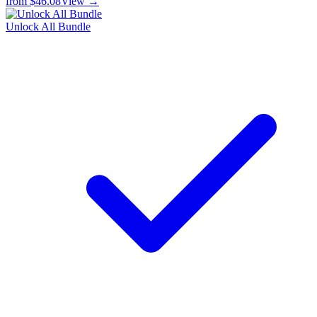
from
$46.08
View →
Unlock All Bundle