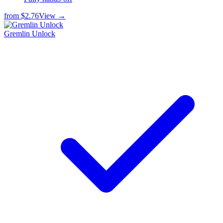
from
$2.76
View →
Gremlin Unlock