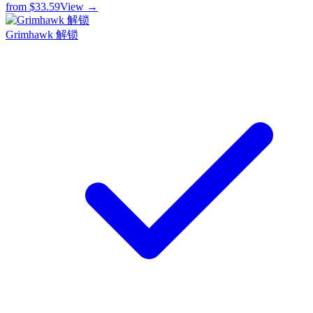
from
$33.59
View →
Grimhawk 解锁