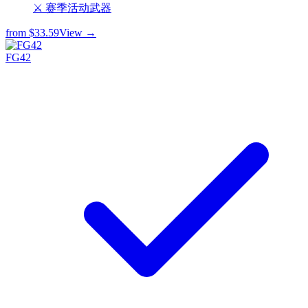
⚔️ 赛季活动武器
from
$33.59
View →
FG42