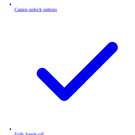
Camos unlock options
Fully hands-off