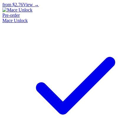
from
$2.76
View →
Pre-order
Mace Unlock