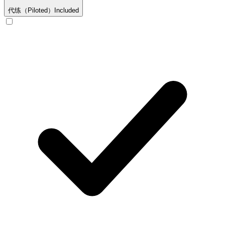
代练（Piloted）
Included