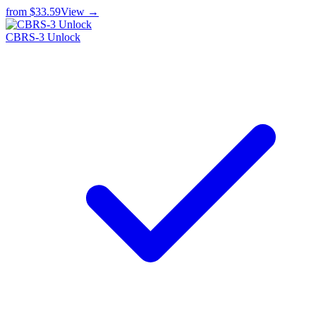
from
$33.59
View →
CBRS-3 Unlock