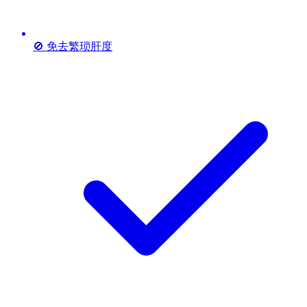
🚫 免去繁琐肝度