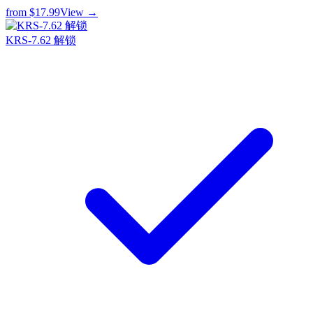
from
$17.99
View →
KRS-7.62 解锁