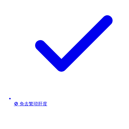
🚫 免去繁琐肝度