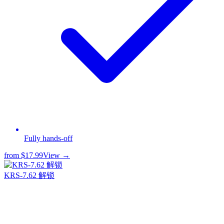
Fully hands-off
from
$17.99
View →
KRS-7.62 解锁