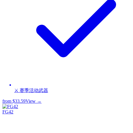
⚔️ 赛季活动武器
from
$33.59
View →
FG42