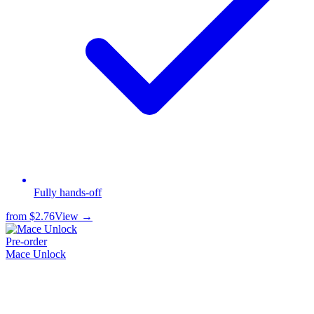
Fully hands-off
from
$2.76
View →
Pre-order
Mace Unlock