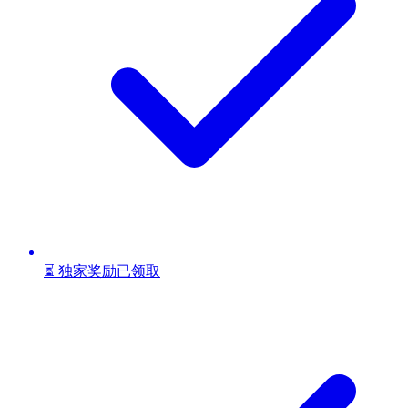
⏳ 独家奖励已领取