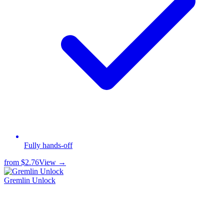
Fully hands-off
from
$2.76
View →
Gremlin Unlock