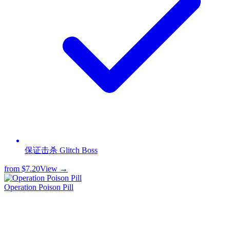
保证击杀 Glitch Boss
from
$7.20
View →
Operation Poison Pill