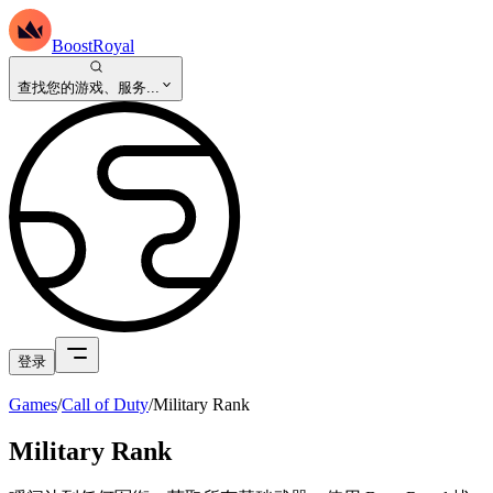
BoostRoyal
查找您的游戏、服务...
登录
Games
/
Call of Duty
/
Military Rank
Military Rank