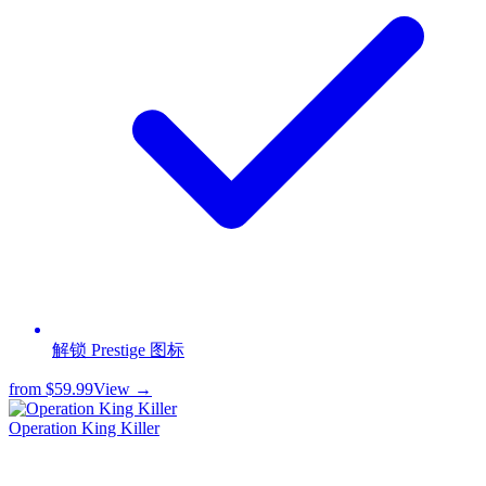
解锁 Prestige 图标
from
$59.99
View →
Operation King Killer