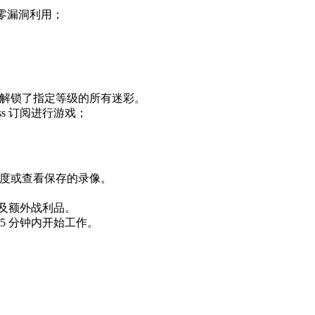
，零漏洞利用；
器上解锁了指定等级的所有迷彩。
e Pass 订阅进行游戏；
er 代练进度或查看保存的录像。
武器及额外战利品。
 15 分钟内开始工作。