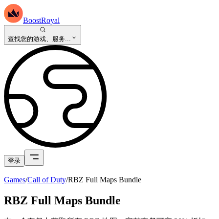
BoostRoyal
查找您的游戏、服务...
登录
Games
/
Call of Duty
/
RBZ Full Maps Bundle
RBZ Full Maps Bundle