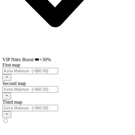
VIP Nitro Boost 👑
+30%
First map
Second map
Third map