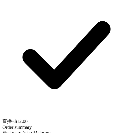
直播
+$12.00
Order summary
First map: Astra Malorum