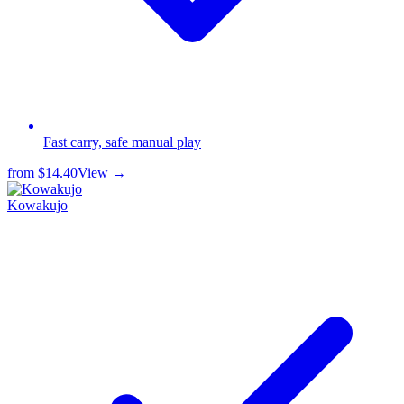
Fast carry, safe manual play
from
$14.40
View →
Kowakujo