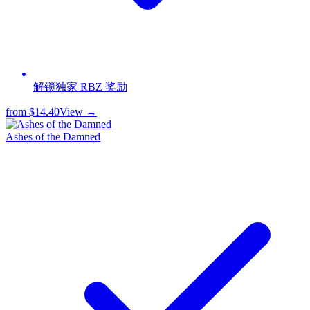
解锁独家 RBZ 奖励
from
$14.40
View →
Ashes of the Damned