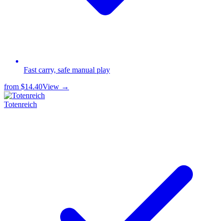
Fast carry, safe manual play
from
$14.40
View →
Totenreich