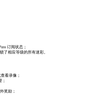
；
e Pass 订阅状态；
上解锁了相应等级的所有迷彩。
练进度或查看录像；
理；
额外奖励；