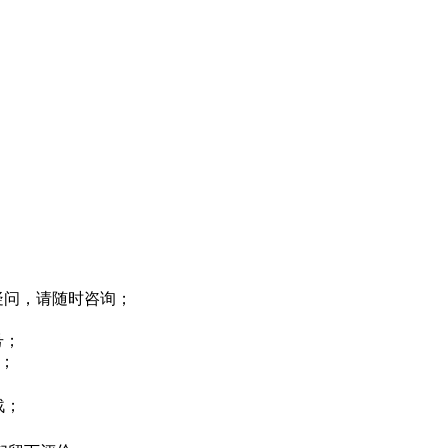
；
疑问，请随时咨询；
号；
段；
战；