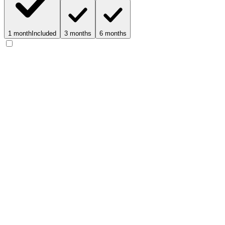
1 month
Included
3 months
6 months