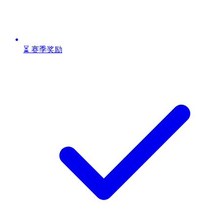
⏳ 赛季奖励