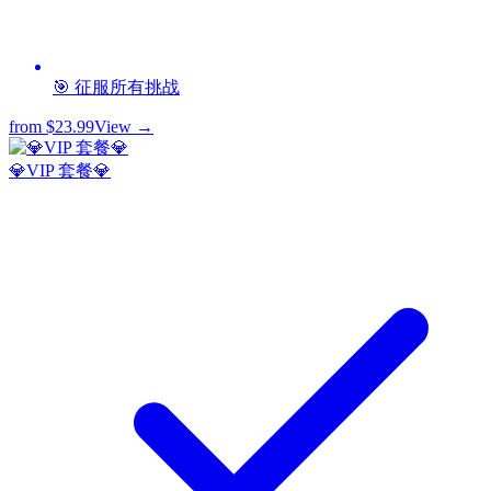
🎯 征服所有挑战
from
$23.99
View →
💎VIP 套餐💎