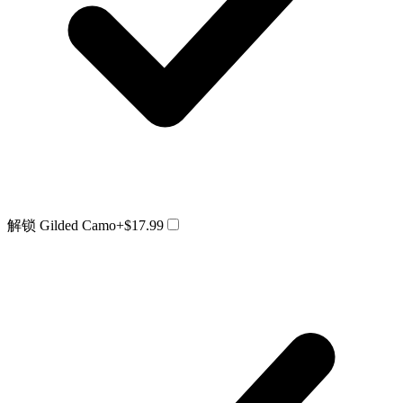
解锁 Gilded Camo
+$17.99