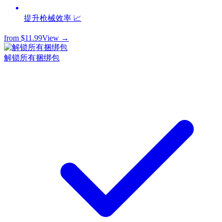
提升枪械效率 📈
from
$11.99
View →
解锁所有捆绑包