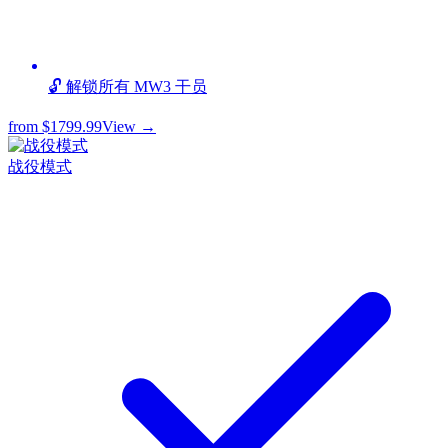
🔓 解锁所有 MW3 干员
from
$1799.99
View →
战役模式