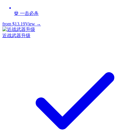
💀 一击必杀
from
$13.19
View →
近战武器升级