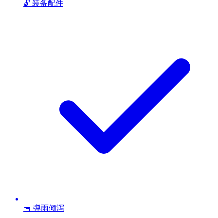
🔓 装备配件
🔫 弹雨倾泻