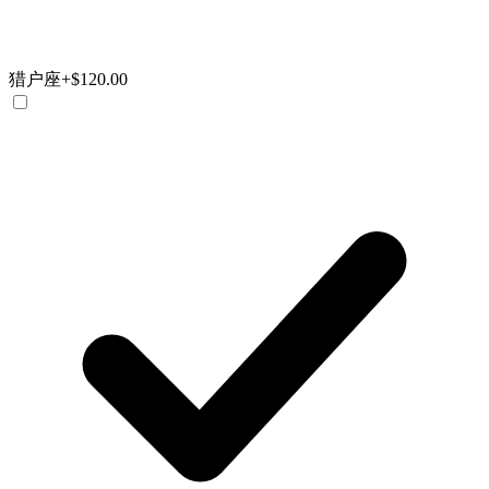
猎户座
+$120.00