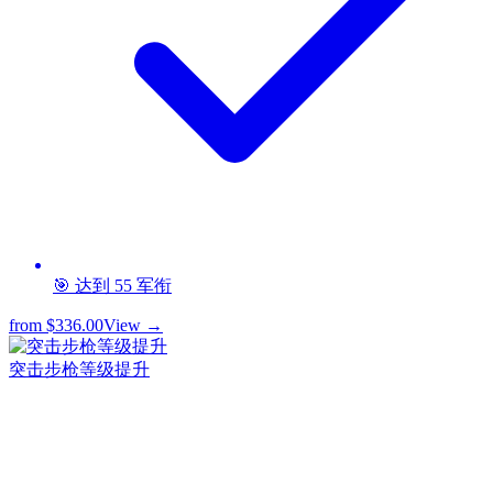
🎯 达到 55 军衔
from
$336.00
View →
突击步枪等级提升