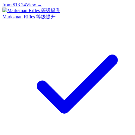
from
$13.24
View →
Marksman Rifles 等级提升