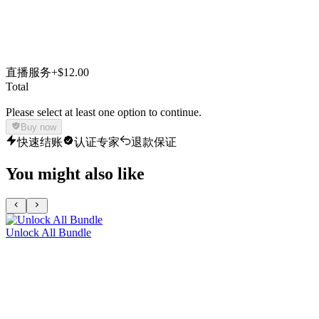
直播服务
+$12.00
Total
Please select at least one option to continue.
Buy now
快速结账
认证专家
退款保证
You might also like
Unlock All Bundle