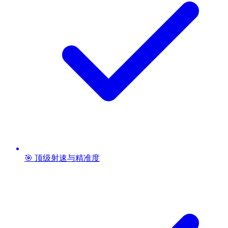
🎯 顶级射速与精准度