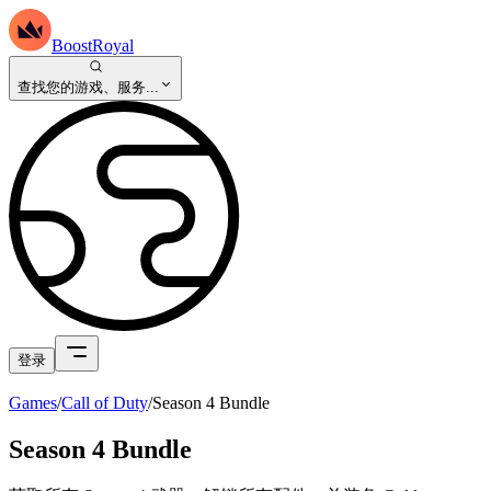
BoostRoyal
查找您的游戏、服务...
登录
Games
/
Call of Duty
/
Season 4 Bundle
Season 4 Bundle