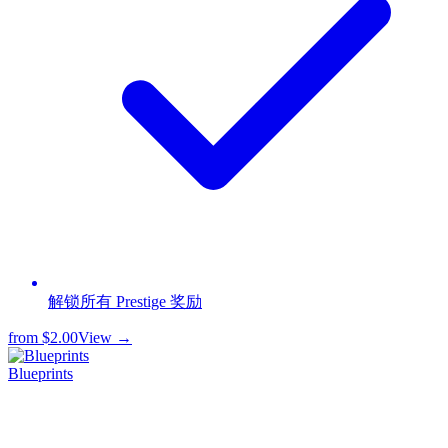
解锁所有 Prestige 奖励
from
$2.00
View →
Blueprints