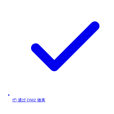
📦 通过 DMZ 撤离