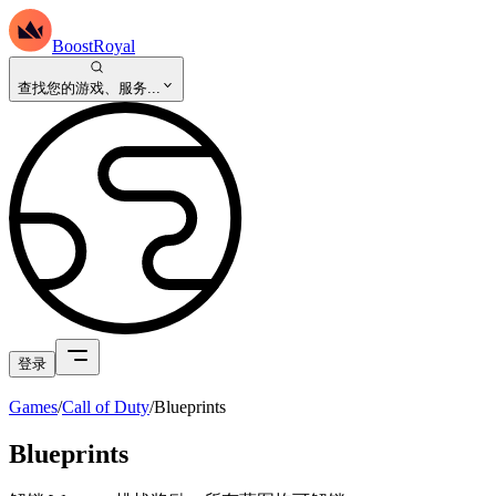
BoostRoyal
查找您的游戏、服务...
登录
Games
/
Call of Duty
/
Blueprints
Blueprints