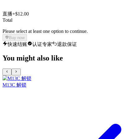
直播
+$12.00
Total
Please select at least one option to continue.
Buy now
快速结账
认证专家
退款保证
You might also like
M13C 解锁