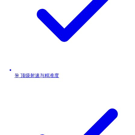
🎯 顶级射速与精准度