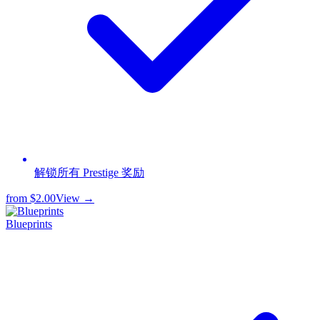
解锁所有 Prestige 奖励
from
$2.00
View →
Blueprints