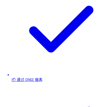
📦 通过 DMZ 撤离