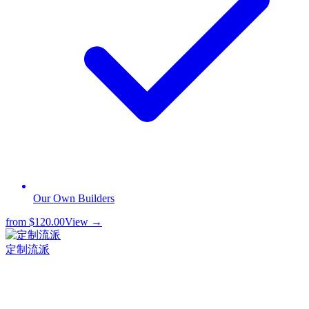
Our Own Builders
from
$120.00
View →
定制流派