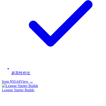
超高性价比
from
$50.64
View →
League Starter Builds