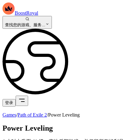
BoostRoyal
查找您的游戏、服务...
登录
Games
/
Path of Exile 2
/
Power Leveling
Power Leveling