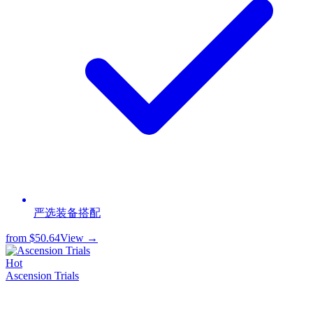
严选装备搭配
from
$50.64
View →
Hot
Ascension Trials