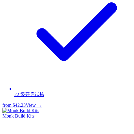
22 级开启试炼
from
$42.23
View →
Monk Build Kits