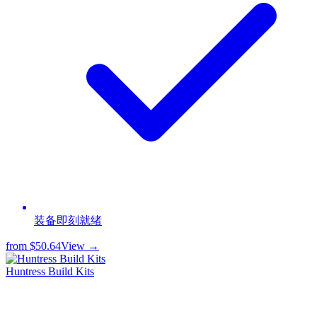
装备即刻就绪
from
$50.64
View →
Huntress Build Kits