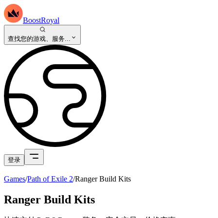
BoostRoyal
查找您的游戏、服务...
登录
Games
/
Path of Exile 2
/
Ranger Build Kits
Ranger Build Kits