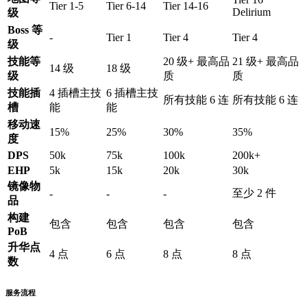
Tier 1-5
Tier 6-14
Tier 14-16
Delirium
级
Boss 等
-
Tier 1
Tier 4
Tier 4
级
技能等
20 级+ 最高品
21 级+ 最高品
14 级
18 级
级
质
质
技能插
4 插槽主技
6 插槽主技
所有技能 6 连
所有技能 6 连
槽
能
能
移动速
15%
25%
30%
35%
度
DPS
50k
75k
100k
200k+
EHP
5k
15k
20k
30k
镜像物
至少 2 件
-
-
-
品
构建
包含
包含
包含
包含
PoB
升华点
4 点
6 点
8 点
8 点
数
服务流程