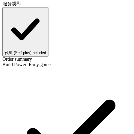
服务类型
代练 (Self-play)
Included
Order summary
Build Power: Early-game