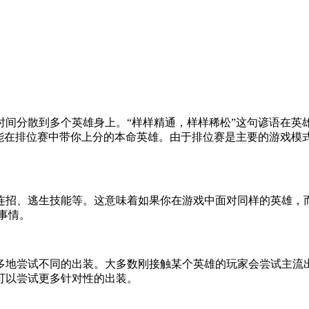
将自己局限于只玩一个英雄呢？英雄联盟中有超过170个英
并且无法通过亲身实践了解每个英雄的能力。然而，成为“绝
时间分散到多个英雄身上。“样样精通，样样稀松”这句谚语在英
个能在排位赛中带你上分的本命英雄。由于排位赛是主要的游戏模
连招、逃生技能等。这意味着如果你在游戏中面对同样的英雄，
事情。
多地尝试不同的出装。大多数刚接触某个英雄的玩家会尝试主流
可以尝试更多针对性的出装。