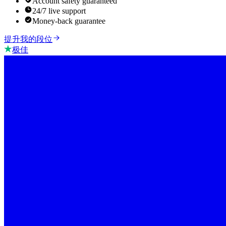
Account safety guaranteed
24/7 live support
Money-back guarantee
提升我的段位
极佳