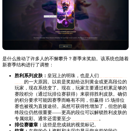
是什么推动了许多人的不懈攀升？赛季末奖励。该系统也随着
新赛季结构进行了调整：
胜利系列皮肤：
皇冠上的明珠，也是人们
购买英雄联盟
代练
的一大原因。以前是奖励给达到黄金或更高段位的
玩家，现在系统变了。现在，玩家主要通过积累足够的
赛段积分（通过玩排位赛获得）来获得胜利皮肤。确切
的积分要求可能因赛季而略有不同，但赢得 15 场排位
赛也被视为直接途径。虽然可获得性增加了，但您的最
终段位仍然很重要——更高的段位可以解锁胜利皮肤的
专属炫彩。通常还需要至少
3 级荣誉等级
。
排位赛徽章：
这些是您成就的视觉标记。
纹章：
在您的个人资料和大厅中显示您当前的段位。