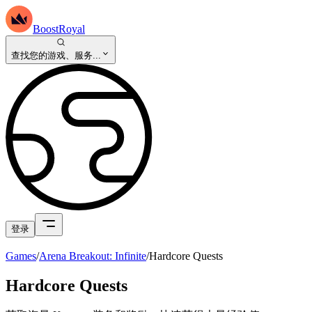
BoostRoyal
查找您的游戏、服务...
登录
Games
/
Arena Breakout: Infinite
/
Hardcore Quests
Hardcore Quests