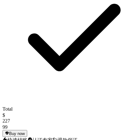
Total
$
227
99
Buy now