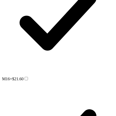
M16
+$21.60