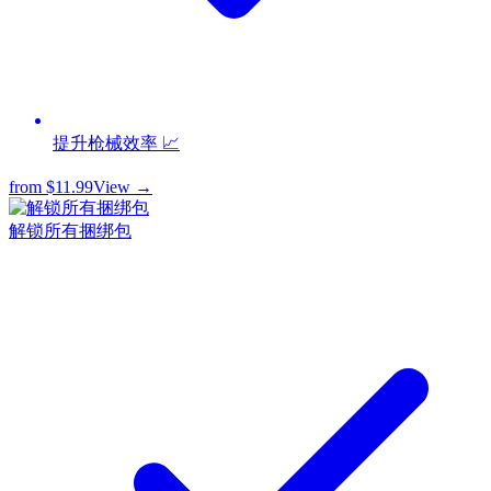
提升枪械效率 📈
from
$11.99
View →
解锁所有捆绑包