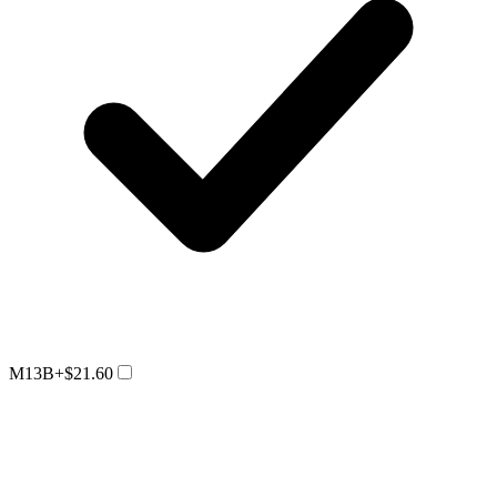
M13B
+$21.60