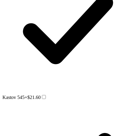
Kastov 545
+$21.60