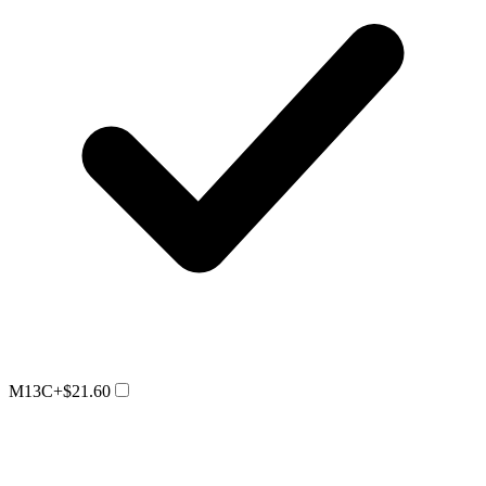
M13C
+$21.60