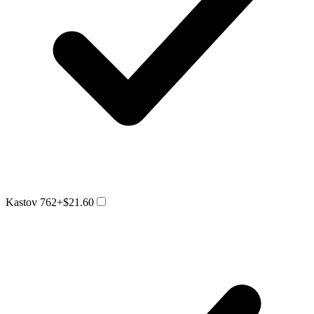
Kastov 762
+$21.60