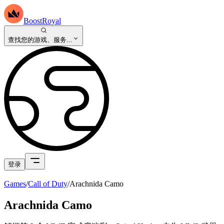
BoostRoyal
查找您的游戏、服务...
登录
Games
/
Call of Duty
/
Arachnida Camo
Arachnida Camo