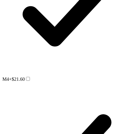
M4
+$21.60