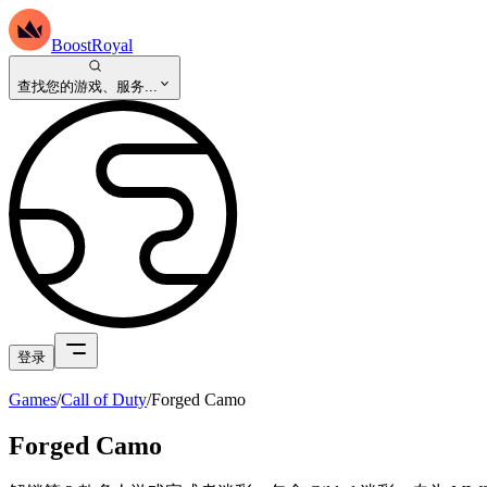
BoostRoyal
查找您的游戏、服务...
登录
Games
/
Call of Duty
/
Forged Camo
Forged Camo