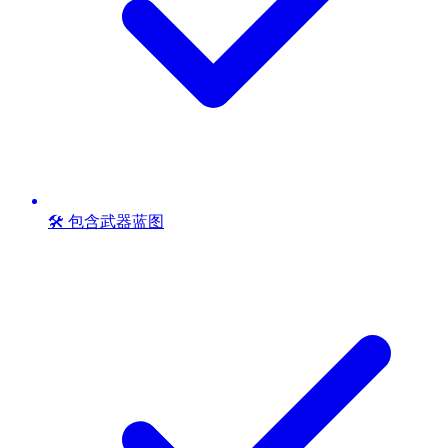
🛠️ 包含武器蓝图