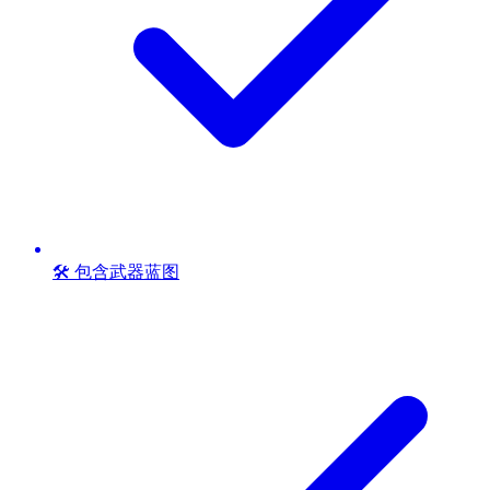
🛠️ 包含武器蓝图