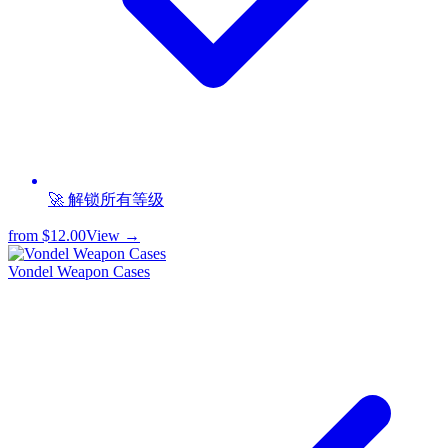
🚀 解锁所有等级
from
$12.00
View →
Vondel Weapon Cases