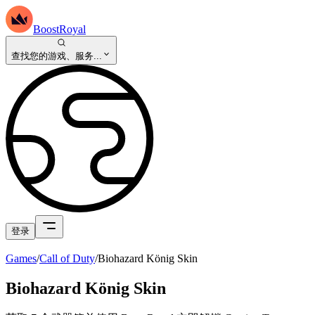
BoostRoyal
查找您的游戏、服务...
登录
Games
/
Call of Duty
/
Biohazard König Skin
Biohazard König Skin