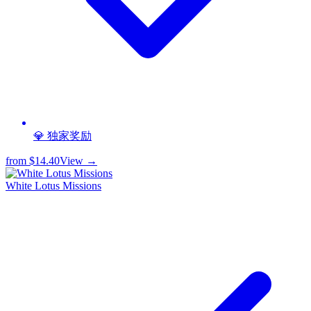
💎 独家奖励
from
$14.40
View →
White Lotus Missions