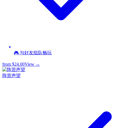
🎮 与好友组队畅玩
from
$24.00
View →
阵营声望