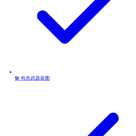
🛠️ 包含武器蓝图