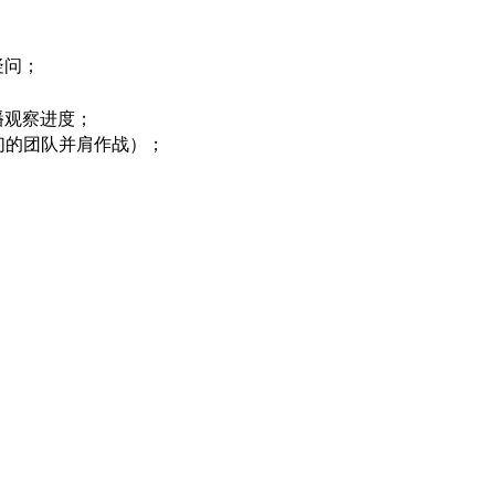
疑问；
播观察进度；
们的团队并肩作战）；