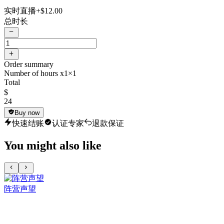
实时直播
+$12.00
总时长
Order summary
Number of hours x1
×1
Total
$
24
Buy now
快速结账
认证专家
退款保证
You might also like
阵营声望