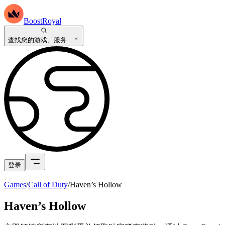
BoostRoyal
查找您的游戏、服务...
登录
Games
/
Call of Duty
/
Haven’s Hollow
Haven’s Hollow