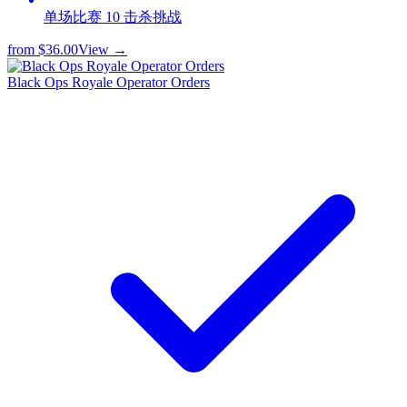
单场比赛 10 击杀挑战
from
$36.00
View →
Black Ops Royale Operator Orders