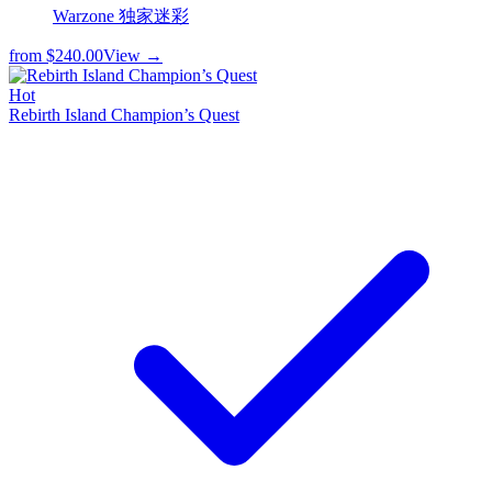
Warzone 独家迷彩
from
$240.00
View →
Hot
Rebirth Island Champion’s Quest