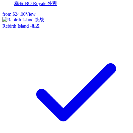
稀有 BO Royale 外观
from
$24.00
View →
Rebirth Island 挑战