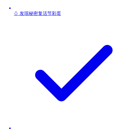
🥚 发现秘密复活节彩蛋