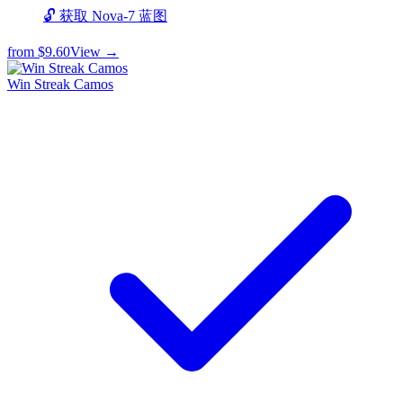
🔓 获取 Nova-7 蓝图
from
$9.60
View →
Win Streak Camos