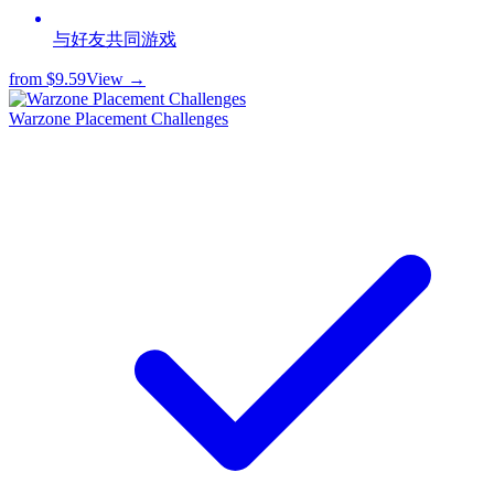
与好友共同游戏
from
$9.59
View →
Warzone Placement Challenges