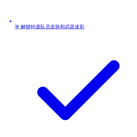
🎯 解锁特遣队员皮肤和武器迷彩