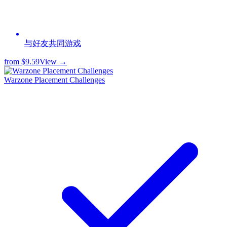
与好友共同游戏
from
$9.59
View →
Warzone Placement Challenges