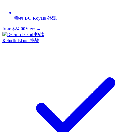
稀有 BO Royale 外观
from
$24.00
View →
Rebirth Island 挑战