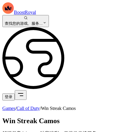
BoostRoyal
查找您的游戏、服务...
登录
Games
/
Call of Duty
/
Win Streak Camos
Win Streak Camos