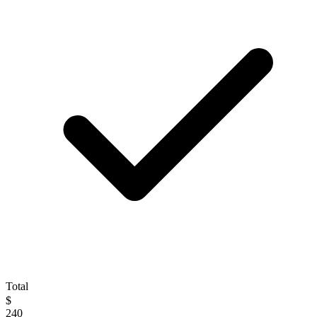
Total
$
240