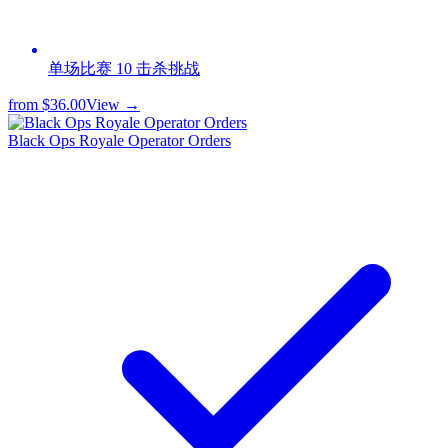
单场比赛 10 击杀挑战
from
$36.00
View →
Black Ops Royale Operator Orders