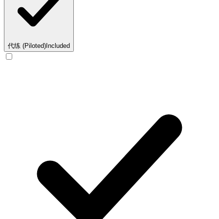
代练 (Piloted)
Included