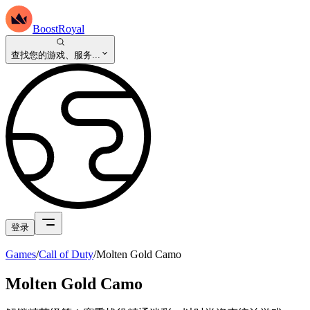
BoostRoyal
查找您的游戏、服务...
登录
Games
/
Call of Duty
/
Molten Gold Camo
Molten Gold Camo