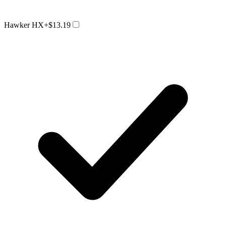
Hawker HX
+$13.19