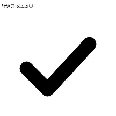
弹道刀
+$13.19