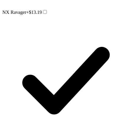
NX Ravager
+$13.19