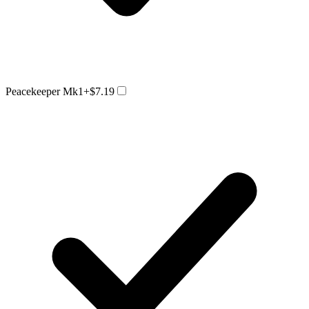
Peacekeeper Mk1
+$7.19