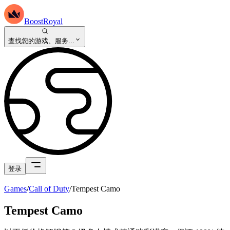
BoostRoyal
查找您的游戏、服务...
登录
Games
/
Call of Duty
/
Tempest Camo
Tempest Camo