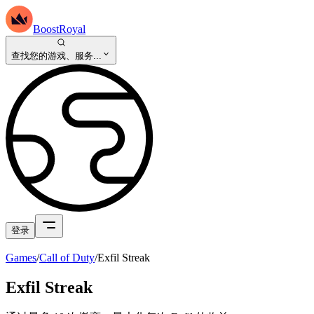
BoostRoyal
查找您的游戏、服务...
登录
Games
/
Call of Duty
/
Exfil Streak
Exfil Streak