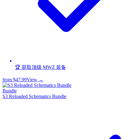
🏆 获取顶级 MWZ 装备
from
$47.99
View →
Bundle
S3 Reloaded Schematics Bundle