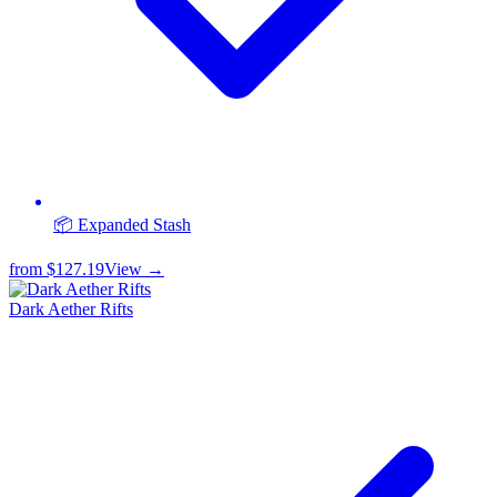
📦 Expanded Stash
from
$127.19
View →
Dark Aether Rifts