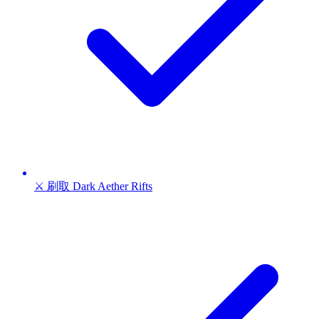
⚔️ 刷取 Dark Aether Rifts