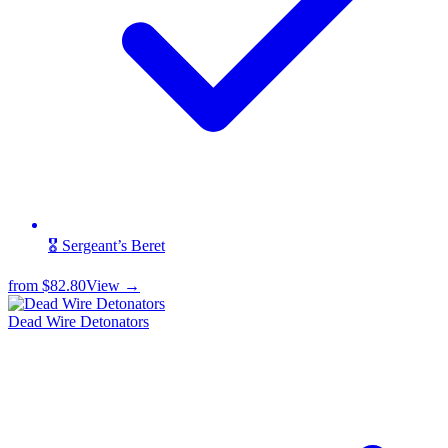
🎖️ Sergeant’s Beret
from
$82.80
View →
Dead Wire Detonators