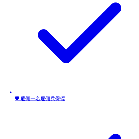
🛡️ 雇佣一名雇佣兵保镖