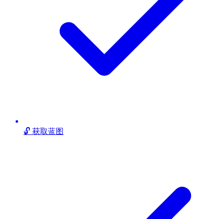
🔓 获取蓝图