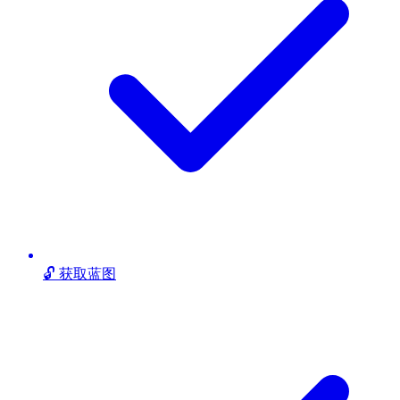
🔓 获取蓝图