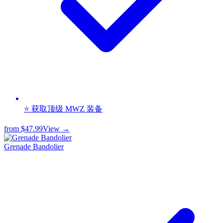
⭐ 获取顶级 MWZ 装备
from
$47.99
View →
Grenade Bandolier