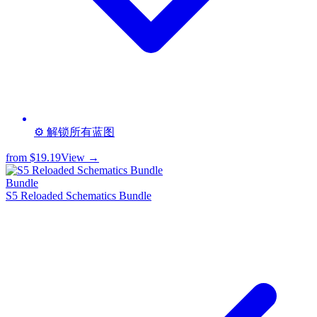
⚙️ 解锁所有蓝图
from
$19.19
View →
Bundle
S5 Reloaded Schematics Bundle