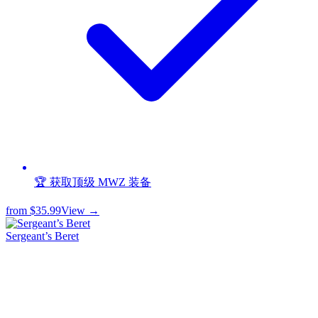
🏆 获取顶级 MWZ 装备
from
$35.99
View →
Sergeant’s Beret