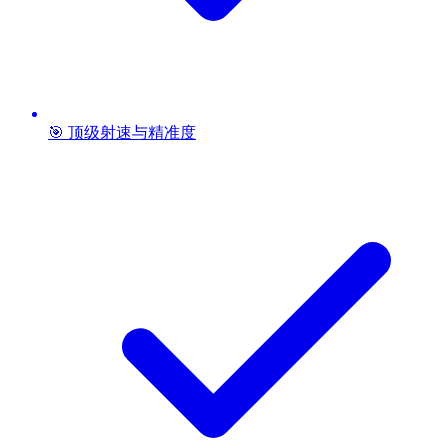
🎯 顶级射速与精准度