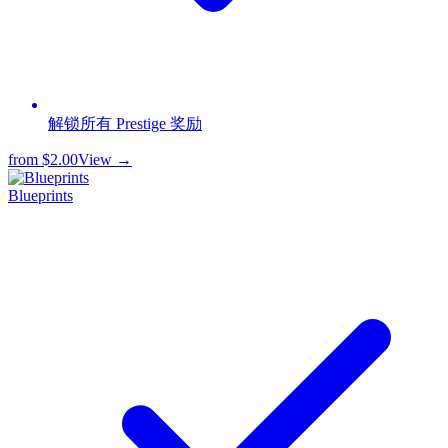
解锁所有 Prestige 奖励
from
$2.00
View →
Blueprints