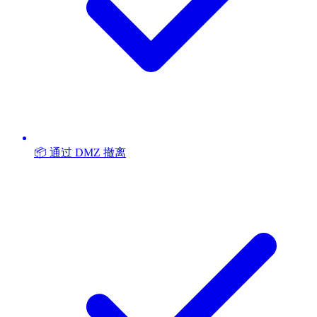
📦 通过 DMZ 撤离