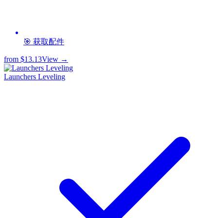
🎯 获取配件
from
$13.13
View →
Launchers Leveling