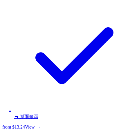
🔫 弹雨倾泻
from
$13.24
View →