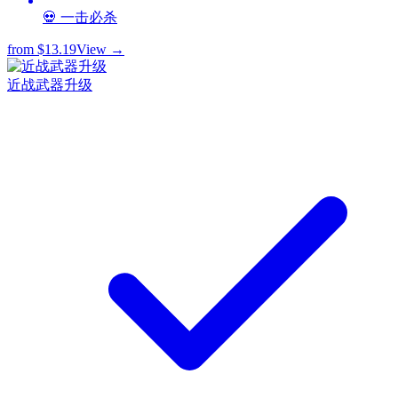
💀 一击必杀
from
$13.19
View →
近战武器升级