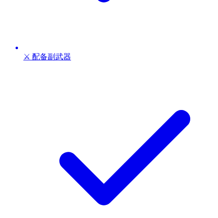
⚔️ 配备副武器