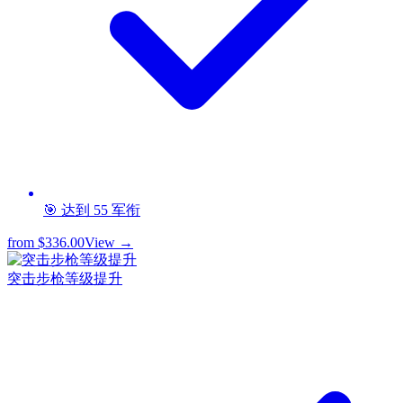
🎯 达到 55 军衔
from
$336.00
View →
突击步枪等级提升