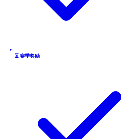
⏳ 赛季奖励