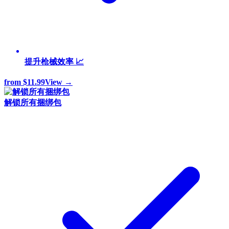
提升枪械效率 📈
from
$11.99
View →
解锁所有捆绑包