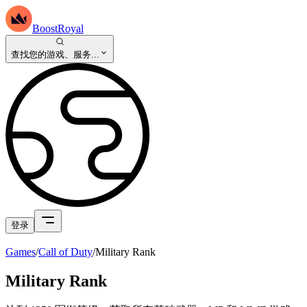
BoostRoyal
查找您的游戏、服务...
登录
Games
/
Call of Duty
/
Military Rank
Military Rank