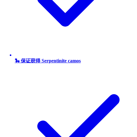
🐍 保证获得 Serpentinite camos