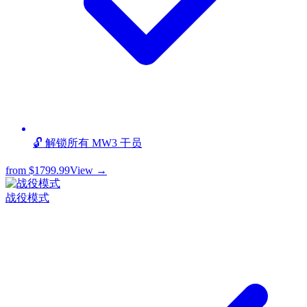
🔓 解锁所有 MW3 干员
from
$1799.99
View →
战役模式