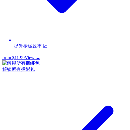
提升枪械效率 📈
from
$11.99
View →
解锁所有捆绑包